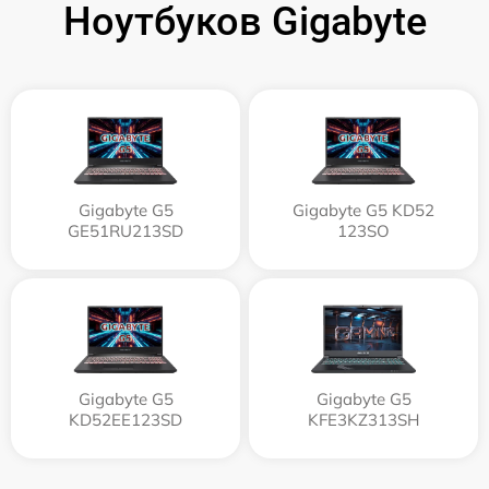
Ноутбуков Gigabyte
Gigabyte G5
Gigabyte G5 KD52
GE51RU213SD
123SO
Gigabyte G5
Gigabyte G5
KD52EE123SD
KFE3KZ313SH