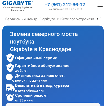
+7 (861) 212-36-12
Сервисный центр Gigabyte
в
Ежедневно с 9:00 до 21:00
Краснодаре
Сервисный центр Gigabyte
Каталог устройств
Рем
Замена северного моста
ноутбука
Gigabyte в Краснодаре
Официальный сервис
Гарантийное обслуживание
до 3 лет
Диагностика за наш счет,
ремонт по желанию
Бесплатный выезд курьера
в день обращения
Срочный ремонт
от 35 минут