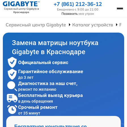
+7 (861) 212-36-12
Сервисный центр Gigabyte
в
Ежедневно с 9:00 до 21:00
Краснодаре
Позвонить
мне утром
Сервисный центр Gigabyte
Каталог устройств
Рем
Замена матрицы ноутбука
Gigabyte в Краснодаре
Официальный сервис
Гарантийное обслуживание
до 3 лет
Диагностика за наш счет,
ремонт по желанию
Бесплатный выезд курьера
в день обращения
Срочный ремонт
от 35 минут
Бесплатная консультация со