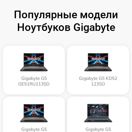
Популярные модели
Ноутбуков Gigabyte
Gigabyte G5
Gigabyte G5 KD52
GE51RU213SD
123SO
Gigabyte G5
Gigabyte G5