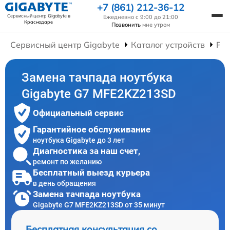
+7 (861) 212-36-12
Сервисный центр Gigabyte
в
Ежедневно с 9:00 до 21:00
Краснодаре
Позвонить
мне утром
Сервисный центр Gigabyte
Каталог устройств
Рем
Замена тачпада ноутбука
Gigabyte G7 MFE2KZ213SD
Официальный сервис
Гарантийное обслуживание
ноутбука Gigabyte до 3 лет
Диагностика за наш счет,
ремонт по желанию
Бесплатный выезд курьера
в день обращения
Замена тачпада ноутбука
Gigabyte G7 MFE2KZ213SD от 35 минут
Бесплатная консультация со