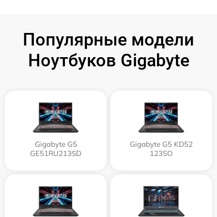
Популярные модели
Ноутбуков Gigabyte
Gigabyte G5
Gigabyte G5 KD52
GE51RU213SD
123SO