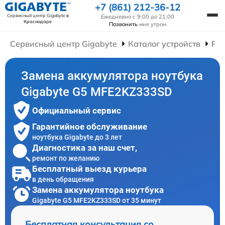
+7 (861) 212-36-12
Сервисный центр Gigabyte
в
Ежедневно с 9:00 до 21:00
Краснодаре
Позвонить
мне утром
Сервисный центр Gigabyte
Каталог устройств
Рем
Замена аккумулятора ноутбука
Gigabyte G5 MFE2KZ333SD
Официальный сервис
Гарантийное обслуживание
ноутбука Gigabyte до 3 лет
Диагностика за наш счет,
ремонт по желанию
Бесплатный выезд курьера
в день обращения
Замена аккумулятора ноутбука
Gigabyte G5 MFE2KZ333SD от 35 минут
Бесплатная консультация со