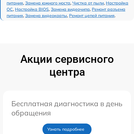
питания
,
Замена южного моста
,
Чистка от пыли
,
Настройка
ОС
,
Настройка BIOS
,
Замена видеочипа
,
Ремонт разъема
питания
,
Замена видеокарты
,
Ремонт цепей питания
.
Акции сервисного
центра
Бесплатная диагностика в день
обращения
Узнать подробнее