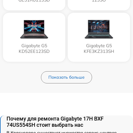
Gigabyte G5
Gigabyte G5
KD52EE123SD
KFE3KZ313SH
Показать больше
Почему для ремонта Gigabyte 17H BXF
74US554SH стоит выбрать нас
В Краснодаре существует множество сервис-центров,