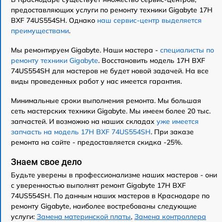
предоставляющих услуги по ремонту техники Gigabyte 17H
BXF 74US554SH. Однако
наш сервис-центр выделяется
преимуществами
.
Мы ремонтируем Gigabyte. Наши мастера -
специалисты по
ремонту техники Gigabyte
. Восстановить модель 17H BXF
74US554SH для мастеров не будет новой задачей. На все
виды проведенных работ у нас имеется гарантия.
Минимальные сроки выполнения ремонта. Мы большая
сеть мастерских техники Gigabyte. Мы имеем более 20 тыс.
запчастей. И возможно на наших складах
уже имеется
запчасть на модель 17H BXF 74US554SH
. При заказе
ремонта на сайте - предоставляется скидка -25%.
Знаем свое дело
Будьте уверены в профессионализме наших мастеров - они
с уверенностью выполнят ремонт Gigabyte 17H BXF
74US554SH. По данным наших мастеров в Краснодаре по
ремонту Gigabyte, наиболее востребованы следующие
услуги:
Замена материнской платы
,
Замена контроллера