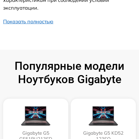
характеристикам при соблюдении условий
эксплуатации.
Показать полностью
Популярные модели
Ноутбуков Gigabyte
Gigabyte G5
Gigabyte G5 KD52
GE51RU213SD
123SO