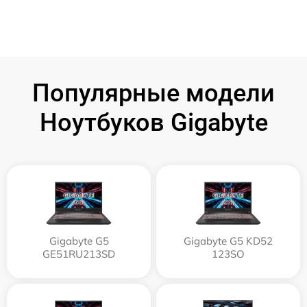
Популярные модели
Ноутбуков Gigabyte
Gigabyte G5
Gigabyte G5 KD52
GE51RU213SD
123SO