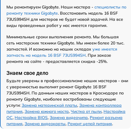
Мы ремонтируем Gigabyte. Наши мастера -
специалисты по
ремонту техники Gigabyte
. Восстановить модель 16 BSF
73US994SH для мастеров не будет новой задачей. На все
виды проведенных работ у нас имеется гарантия.
Минимальные сроки выполнения ремонта. Мы большая
сеть мастерских техники Gigabyte. Мы имеем более 20 тыс.
запчастей. И возможно на наших складах
уже имеется
запчасть на модель 16 BSF 73US994SH
. При заказе
ремонта на сайте - предоставляется скидка -25%.
Знаем свое дело
Будьте уверены в профессионализме наших мастеров - они
с уверенностью выполнят ремонт Gigabyte 16 BSF
73US994SH. По данным наших мастеров в Краснодаре по
ремонту Gigabyte, наиболее востребованы следующие
услуги:
Замена материнской платы
,
Замена контроллера
питания
,
Замена южного моста
,
Чистка от пыли
,
Настройка
ОС
,
Настройка BIOS
,
Замена видеочипа
,
Ремонт разъема
питания
,
Замена видеокарты
,
Ремонт цепей питания
.