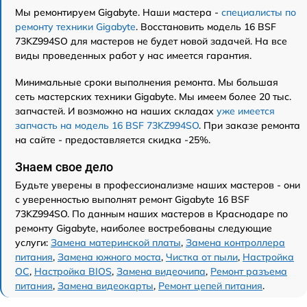
Мы ремонтируем Gigabyte. Наши мастера -
специалисты по
ремонту техники Gigabyte
. Восстановить модель 16 BSF
73KZ994SO для мастеров не будет новой задачей. На все
виды проведенных работ у нас имеется гарантия.
Минимальные сроки выполнения ремонта. Мы большая
сеть мастерских техники Gigabyte. Мы имеем более 20 тыс.
запчастей. И возможно на наших складах
уже имеется
запчасть на модель 16 BSF 73KZ994SO
. При заказе ремонта
на сайте - предоставляется скидка -25%.
Знаем свое дело
Будьте уверены в профессионализме наших мастеров - они
с уверенностью выполнят ремонт Gigabyte 16 BSF
73KZ994SO. По данным наших мастеров в Краснодаре по
ремонту Gigabyte, наиболее востребованы следующие
услуги:
Замена материнской платы
,
Замена контроллера
питания
,
Замена южного моста
,
Чистка от пыли
,
Настройка
ОС
,
Настройка BIOS
,
Замена видеочипа
,
Ремонт разъема
питания
,
Замена видеокарты
,
Ремонт цепей питания
.