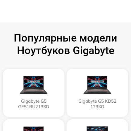
Популярные модели
Ноутбуков Gigabyte
Gigabyte G5
Gigabyte G5 KD52
GE51RU213SD
123SO