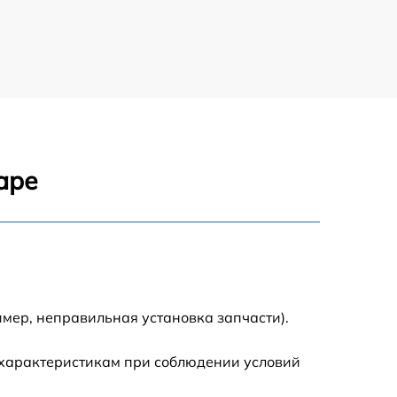
1390 р
1345 р
1090 р
аре
1695 р
1290 р
820 р
мер, неправильная установка запчасти).
2600 р
 характеристикам при соблюдении условий
1700 р