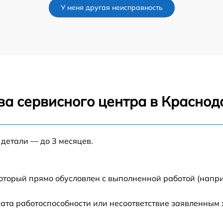
У меня другая неисправность
от 80 мин
от 100 мин
от 30 мин
ва сервисного центра в Краснод
от 70 мин
от 120 мин
 детали — до 3 месяцев.
от 50 мин
который прямо обусловлен с выполненной работой (напри
от 60 мин
ата работоспособности или несоответствие заявленным
от 80 мин