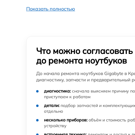
Показать полностью
Замена USB порта ноутбука Gigabyte
Замена корпуса ноутбука Gigabyte
Замена контроллера питания ноутбука
Что можно согласовать
Gigabyte
до ремонта ноутбуков
Замена тачпада ноутбука Gigabyte
До начала ремонта ноутбуков Gigabyte в К
диагностику, запчасти и предварительный р
Настройка Wi-Fi ноутбука Gigabyte
диагностика:
сначала выясняем причину по
приступаем к работам
Ремонт петель крышки ноутбука Gigabyte
детали:
подбор запчастей и комплектующих
отдельно
Замена вебкамеры ноутбука Gigabyte
несколько приборов:
объём и стоимость ра
устройству
Установка драйверов ноутбука Gigabyte
встроенная техника:
демонтаж и доступ к 