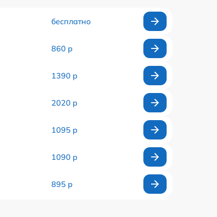
бесплатно
860 р
1390 р
2020 р
1095 р
1090 р
895 р
2420 р