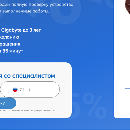
одим полную проверку устройства
а выполненные работы.
 Gigabyte до 3 лет
 желанию
бращения
т 35 минут
я со специалистом
вку
есь c
политикой конфиденциальности