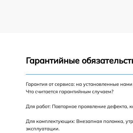
Замена экрана ноутбука Gigabyte
Замена шлейфа матрицы ноутбука Gigabyte
Замена термопасты ноутбука Gigabyte
Гарантийные обязательст
Замена системы охлаждения ноутбука
Gigabyte
Замена процессора ноутбука Gigabyte
Гарантия от сервиса: на установленные нами
Что считается гарантийным случаем?
Замена оперативной памяти ноутбука
Gigabyte
Для работ: Повторное проявление дефекта, 
Замена микрофона ноутбука Gigabyte
Для комплектующих: Внезапная поломка, утр
эксплуатации.
Замена звуковой карты ноутбука Gigabyte