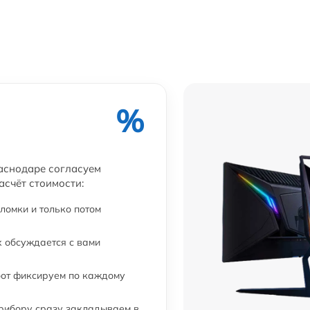
от 60 мин
от 60 мин
от 120 мин
%
от 60 мин
раснодаре согласуем
асчёт стоимости:
от 40 мин
ломки и только потом
от 50 мин
 обсуждается с вами
от 40 мин
бот фиксируем по каждому
от 60 мин
прибору сразу закладываем в