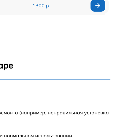
1300 р
1800 р
700 р
1400 р
аре
700 р
1500 р
1900 р
ремонта (например, неправильная установка
ри нормальном использовании.