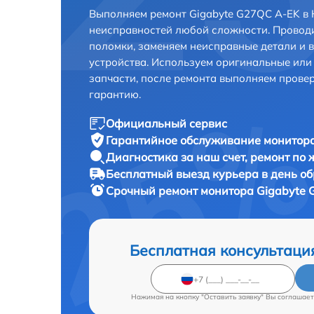
Выполняем ремонт Gigabyte G27QC A-EK в 
неисправностей любой сложности. Проводи
поломки, заменяем неисправные детали и 
устройства. Используем оригинальные ил
запчасти, после ремонта выполняем прове
гарантию.
Официальный сервис
Гарантийное обслуживание
монитора
Диагностика за наш счет,
ремонт по
Бесплатный выезд курьера
в день о
Срочный ремонт
монитора Gigabyte 
Бесплатная консультаци
Нажимая на кнопку "Оставить заявку" Вы соглашает