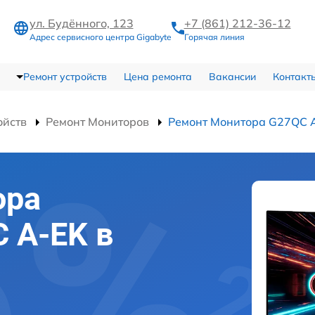
ул. Будённого, 123
+7 (861) 212-36-12
Адрес сервисного центра Gigabyte
Горячая линия
Ремонт устройств
Цена ремонта
Вакансии
Контакт
ойств
Ремонт Мониторов
Ремонт Монитора G27QC 
ора
C A-EK в