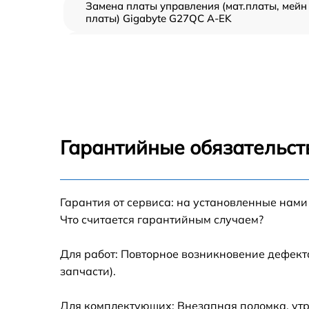
Замена платы управления (мат.платы, мейн
платы) Gigabyte G27QC A-EK
Ремонт цепи питания Gigabyte G27QC A-EK
Прошивка блока управления Gigabyte
G27QC A-EK
Замена лампы подсветки Gigabyte G27QC A
EK
Гарантийные обязательст
Ремонт блока управления Gigabyte G27QC 
EK
Гарантия от сервиса: на установленные нами
Замена блока питания Gigabyte G27QC A-E
Что считается гарантийным случаем?
Замена электронных компонентов Gigabyte
G27QC A-EK
Для работ: Повторное возникновение дефект
запчасти).
Для комплектующих: Внезапная поломка, ут