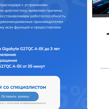
Краснодаре с устранением
м диагностику, выявляем причины
восстанавливаем работоспособность
и рекомендованные производителем
рку всех функций и предоставляем
 Gigabyte G27QC A-EK до 3 лет
 желанию
бращения
G27QC A-EK от 35 минут
я со специалистом
Оставить заявку
есь c
политикой конфиденциальности