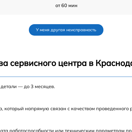
от 60 мин
от 60 мин
У меня другая неисправность
от 60 мин
-
от 60 мин
ва сервисного центра в Краснод
A-
от 60 мин
 детали — до 3 месяцев.
K
от 60 мин
от 60 мин
а, который напрямую связан с качеством проведенного 
рата работоспособности или техническим параметрам п