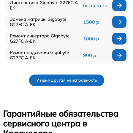
Диагностика Gigabyte G27FC A-
бесплатно
EK
Замена матрицы Gigabyte
1500 р
G27FC A-EK
Ремонт инвертора Gigabyte
1000 р
G27FC A-EK
Ремонт подсветки Gigabyte
900 р
G27FC A-EK
У меня другая неисправность
Гарантийные обязательства
сервисного центра в