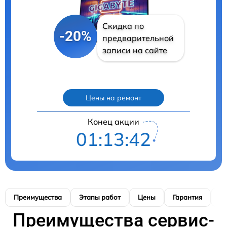
Скидка по
-20%
предварительной
записи на сайте
Цены на ремонт
Конец акции
01:13:41
Преимущества
Этапы работ
Цены
Гарантия
М
Преимущества сервис-