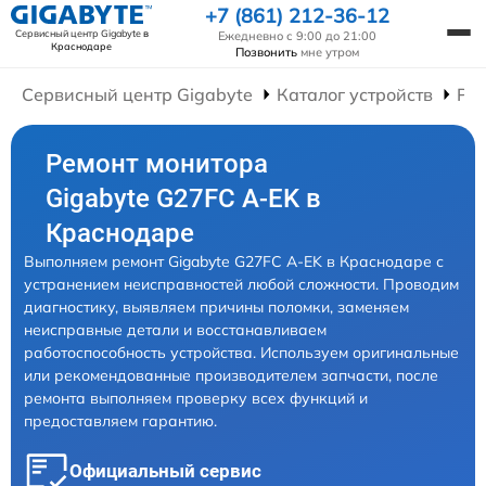
+7 (861) 212-36-12
Сервисный центр Gigabyte
в
Ежедневно с 9:00 до 21:00
Краснодаре
Позвонить
мне утром
Сервисный центр Gigabyte
Каталог устройств
Ре
Ремонт монитора
Gigabyte G27FC A-EK в
Краснодаре
Выполняем ремонт Gigabyte G27FC A-EK в Краснодаре с
устранением неисправностей любой сложности. Проводим
диагностику, выявляем причины поломки, заменяем
неисправные детали и восстанавливаем
работоспособность устройства. Используем оригинальные
или рекомендованные производителем запчасти, после
ремонта выполняем проверку всех функций и
предоставляем гарантию.
Официальный сервис