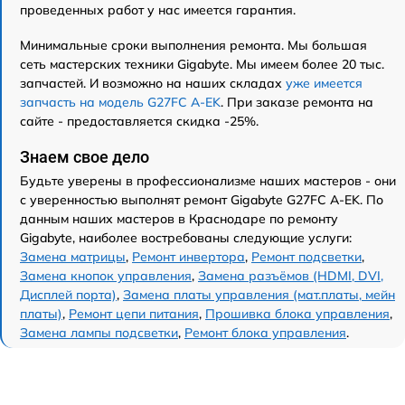
проведенных работ у нас имеется гарантия.
Минимальные сроки выполнения ремонта. Мы большая
сеть мастерских техники Gigabyte. Мы имеем более 20 тыс.
запчастей. И возможно на наших складах
уже имеется
запчасть на модель G27FC A-EK
. При заказе ремонта на
сайте - предоставляется скидка -25%.
Знаем свое дело
Будьте уверены в профессионализме наших мастеров - они
с уверенностью выполнят ремонт Gigabyte G27FC A-EK. По
данным наших мастеров в Краснодаре по ремонту
Gigabyte, наиболее востребованы следующие услуги:
Замена матрицы
,
Ремонт инвертора
,
Ремонт подсветки
,
Замена кнопок управления
,
Замена разъёмов (HDMI, DVI,
Дисплей порта)
,
Замена платы управления (мат.платы, мейн
платы)
,
Ремонт цепи питания
,
Прошивка блока управления
,
Замена лампы подсветки
,
Ремонт блока управления
.