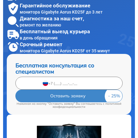
Гарантийное обслуживание
монитора Gigabyte Aorus KD25F до 3 лет
Диагностика за наш счет,
ремонт по желанию
Бесплатный выезд курьера
в день обращения
Срочный ремонт
монитора Gigabyte Aorus KD25F от 35 минут
Бесплатная консультация со
специалистом
Оставить заявку
Нажимая на кнопку "Оставить заявку" Вы соглашаетесь c
политикой
конфиденциальности