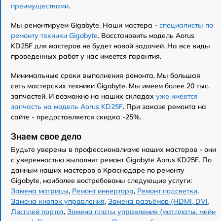
преимуществами
.
Мы ремонтируем Gigabyte. Наши мастера -
специалисты по
ремонту техники Gigabyte
. Восстановить модель Aorus
KD25F для мастеров не будет новой задачей. На все виды
проведенных работ у нас имеется гарантия.
Минимальные сроки выполнения ремонта. Мы большая
сеть мастерских техники Gigabyte. Мы имеем более 20 тыс.
запчастей. И возможно на наших складах
уже имеется
запчасть на модель Aorus KD25F
. При заказе ремонта на
сайте - предоставляется скидка -25%.
Знаем свое дело
Будьте уверены в профессионализме наших мастеров - они
с уверенностью выполнят ремонт Gigabyte Aorus KD25F. По
данным наших мастеров в Краснодаре по ремонту
Gigabyte, наиболее востребованы следующие услуги:
Замена матрицы
,
Ремонт инвертора
,
Ремонт подсветки
,
Замена кнопок управления
,
Замена разъёмов (HDMI, DVI,
Дисплей порта)
,
Замена платы управления (мат.платы, мейн