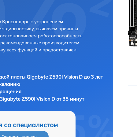
 в Краснодаре с устранением
м диагностику, выявляем причины
восстанавливаем работоспособность
и рекомендованные производителем
рку всех функций и предоставляем
кой платы Gigabyte Z590I Vision D до 3 лет
 желанию
бращения
igabyte Z590I Vision D от 35 минут
я со специалистом
Оставить заявку