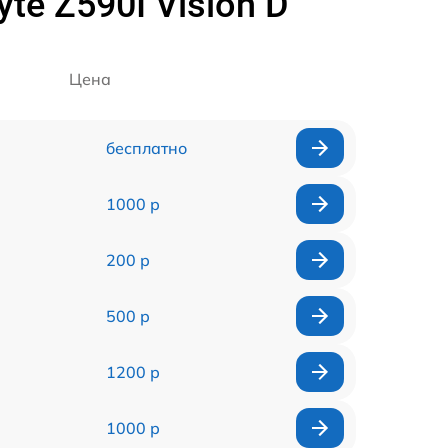
e Z590I Vision D
Цена
бесплатно
1000 р
200 р
500 р
1200 р
1000 р