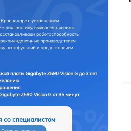
в Краснодаре с устранением
м диагностику, выявляем причины
восстанавливаем работоспособность
и рекомендованные производителем
рку всех функций и предоставляем
кой платы Gigabyte Z590 Vision G до 3 лет
 желанию
бращения
igabyte Z590 Vision G от 35 минут
я со специалистом
Оставить заявку