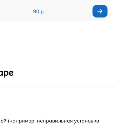
90 р
150 р
аре
той (например, неправильная установка