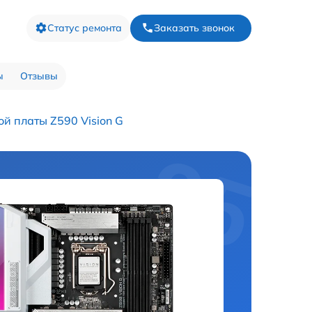
Статус ремонта
Заказать звонок
ы
Отзывы
й платы Z590 Vision G